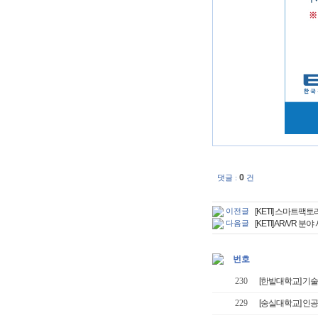
0
댓글 :
건
이전글
[KETI] 스마트팩
다음글
[KETI] AR/VR
번호
230
[한밭대학교] 기
229
[숭실대학교] 인