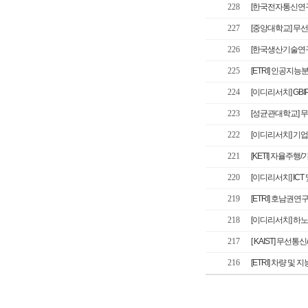
228
[한국전자통신연구
227
[중앙대학교] 무
226
[한국생산기술연구
225
[ETRI] 인공지
224
[이디리서치] GB
223
[성균관대학교] 
222
[이디리서치] 기
221
[KETI] 자율
220
[이디리서치] ICT
219
[ETRI] 호남권
218
[이디리서치] 하노
217
[ KAIST] 무
216
[ETRI] 차량 