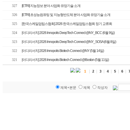
327
[ETRI] 지능정보 분야 사업화 유망기술 소개
326
[ETRI] 초성능컴퓨팅 및 지능형반도체 분야 사업화 유망기술 소개
325
[한국스케일업팁스협회] 2026 한국스케일업팁스협회 정기 교류회
324
[이디리서치] 2026 Innopolis DeepTech Connect @NY_BCC (6월 9일)
323
[이디리서치] 2026 Innopolis DeepTech Connect @NY_SOSA (6월 8일)
322
[이디리서치] 2026 Innopolis Biotech Connect @NY (5월 14일)
321
[이디리서치] 2026 Innopolis Biotech Connect @Boston (5월 11일)
|
|
|
|
|
|
1
2
3
4
5
6
제목+본문
제목
작성자
가산디지털2로 135, 가산어반워크1차 615호 TEL : 02-6177-7400
D Research All Rights Reserved.