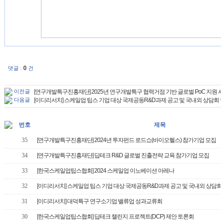
0
댓글 :
건
이전글
[연구개발특구진흥재단] 2025년 연구개발특구 협력거점 기반 글로벌 PoC 지원
다음글
[이디리서치] 스케일업 팁스 기업 대상 국제공동R&D과제 공고 및 국내외 상담회
번호
제목
35
[연구개발특구진흥재단] 2024년 투자펀드 로드쇼(바이오헬스) 참가기업 모집
34
[연구개발특구진흥재단] 딥테크 R&D 글로벌 진출전략 교육 참가기업 모집
33
[한국스케일업팁스협회] 2024 스케일업 이노베이션 아레나
32
[이디리서치] 스케일업 팁스 기업 대상 국제공동R&D과제 공고 및 국내외 상담회 행
31
[이디리서치] 대덕특구 연구소기업 밸류업 성과교류회
30
[한국스케일업팁스협회] 딥테크 챌린지 프로젝트(DCP) 제안 토론회