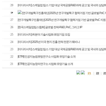
29
[이디리서치] 스케일업 팁스 기업 대상 국제공동R&D과제 공고 및 국내외 상담회 행
☞
[연구개발특구진흥재단] 2025년 연구개발특구 협력거점 기반 글로벌 PoC 지
27
[연구개발특구진흥재단] 2025년 연구개발특구 협력거점 기반 글로벌 PoC 지원 사
26
[한국스케일업팁스협회] 글로벌 전략-R&D, PoC, 그리고 IP
25
[이디리서치] AI 분야 기술사업화 희망기업 모집
24
[이디리서치] 2025년 미국 현지 진출 전략 전문가 웨비나
23
[이디리서치] 스케일업 팁스 기업 대상 국제공동R&D과제 공고 및 국내외 상담회 행
22
[ETRI] 인공지능컴퓨팅연구소 사업화 유망기술 소개
21
[ETRI] 인공지능창의연구소 사업화 유망기술 소개
|
|
21
22
2
가산디지털2로 135, 가산어반워크1차 615호 TEL : 02-6177-7400
D Research All Rights Reserved.